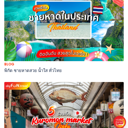
BLOG
พิกัด ชายหาดสวย น้ำใส ทั่วไทย