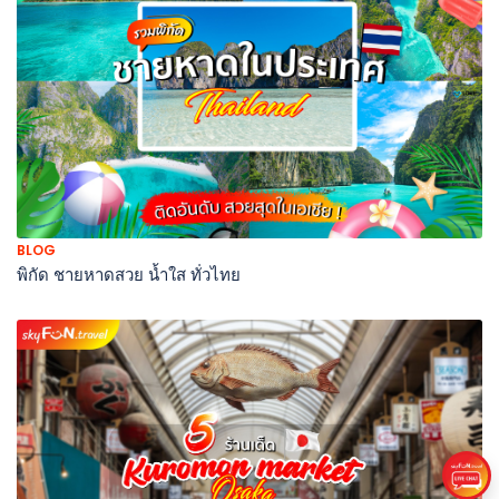
BLOG
พิกัด ชายหาดสวย น้ำใส ทั่วไทย