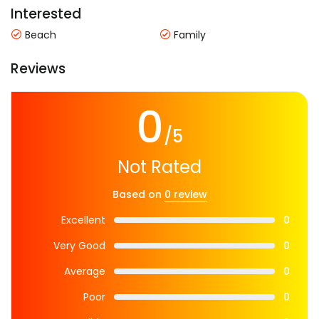
Interested
Beach
Family
Reviews
0
/5
Not Rated
Based on
0 review
Excellent
0
Very Good
0
Average
0
Poor
0