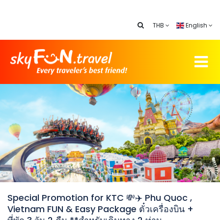
THB
English
Special Promotion for KTC 💸✈️ Phu Quoc ,
Vietnam FUN & Easy Package ตั๋วเครื่องบิน +