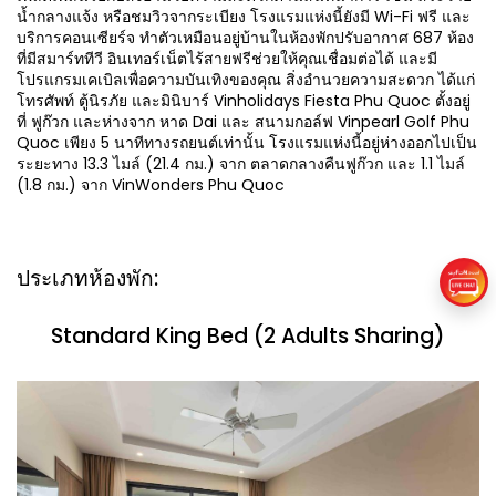
น้ำกลางแจ้ง หรือชมวิวจากระเบียง โรงแรมแห่งนี้ยังมี Wi-Fi ฟรี และ
บริการคอนเซียร์จ ทำตัวเหมือนอยู่บ้านในห้องพักปรับอากาศ 687 ห้อง
ที่มีสมาร์ททีวี อินเทอร์เน็ตไร้สายฟรีช่วยให้คุณเชื่อมต่อได้ และมี
โปรแกรมเคเบิลเพื่อความบันเทิงของคุณ สิ่งอำนวยความสะดวก ได้แก่
โทรศัพท์ ตู้นิรภัย และมินิบาร์ Vinholidays Fiesta Phu Quoc ตั้งอยู่
ที่ ฟูก๊วก และห่างจาก หาด Dai และ สนามกอล์ฟ Vinpearl Golf Phu
Quoc เพียง 5 นาทีทางรถยนต์เท่านั้น โรงแรมแห่งนี้อยู่ห่างออกไปเป็น
ระยะทาง 13.3 ไมล์ (21.4 กม.) จาก ตลาดกลางคืนฟูก๊วก และ 1.1 ไมล์
(1.8 กม.) จาก VinWonders Phu Quoc
ประเภทห้องพัก:
Standard King Bed (2 Adults Sharing)