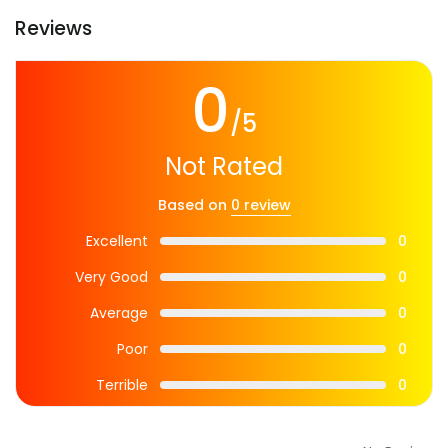
Reviews
0
/5
Not Rated
Based on
0 review
Excellent
0
Very Good
0
Average
0
Poor
0
Terrible
0