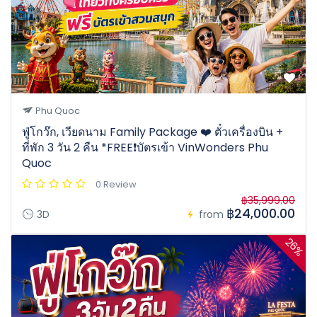
Phu Quoc
ฟู่โกว๊ก, เวียดนาม Family Package ❤️ ตั๋วเครื่องบิน +
ที่พัก 3 วัน 2 คืน *FREE❗️บัตรเข้า VinWonders Phu
Quoc
0 Review
฿35,999.00
฿24,000.00
3D
from
26%