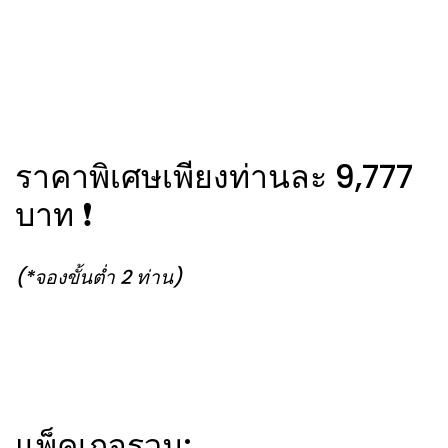
ราคาพิเศษเพียงท่านละ 9,777
บาท ❗️
(*จองขั้นต่ำ 2 ท่าน)
แพ็คเกจรวม: