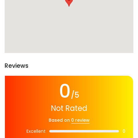
Reviews
0
/5
Not Rated
Based on
0 review
Excellent
0