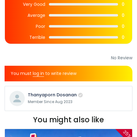
Very Good
0
Average
0
Poor
0
Terrible
0
No Review
You must
log in
to write review
Thanyaporn Dosanan
Member Since Aug 2023
You might also like
35%