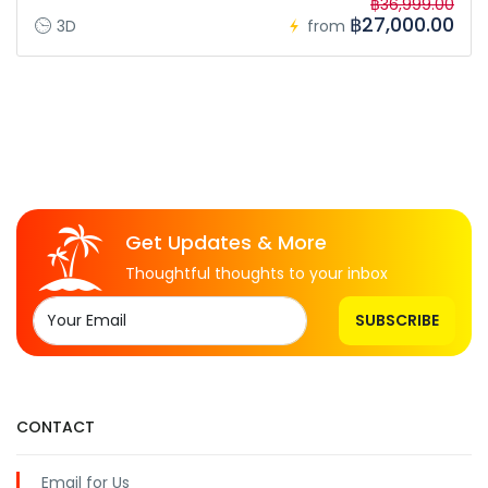
฿36,999.00
฿27,000.00
3D
from
Get Updates & More
Thoughtful thoughts to your inbox
SUBSCRIBE
CONTACT
Email for Us