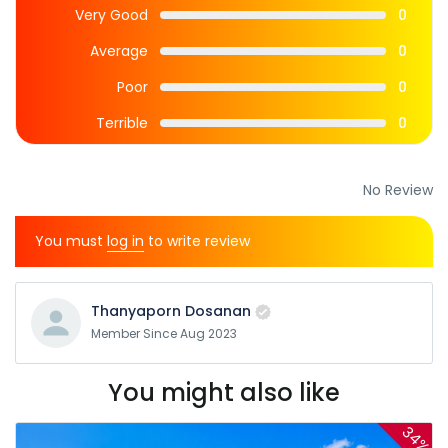
Very Good
0
Average
0
Poor
0
Terrible
0
No Review
You must
log in
to write review
Thanyaporn Dosanan
Member Since Aug 2023
You might also like
34%