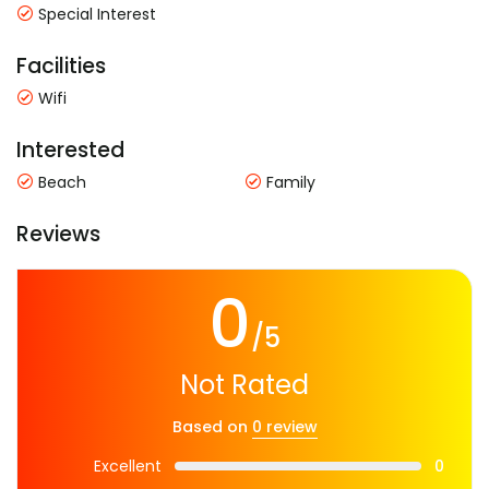
Special Interest
Facilities
Wifi
Interested
Beach
Family
Reviews
0
/5
Not Rated
Based on
0 review
Excellent
0