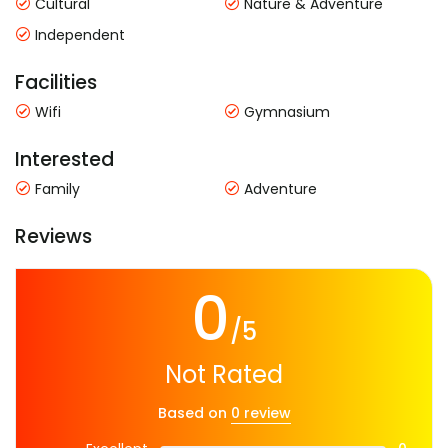
Cultural
Nature & Adventure
Independent
Facilities
Wifi
Gymnasium
Interested
Family
Adventure
Reviews
0
/5
Not Rated
Based on
0 review