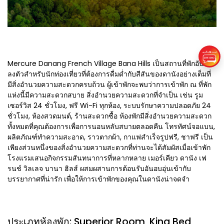
Mercure Danang French Village Bana Hills เป็นสถานที่พักอัน
ลงตัวสำหรับนักท่องเที่ยวที่ต้องการดื่มด่ำกับสีสันของดานังอย่างเต็มที่
มีสิ่งอำนวยความสะดวกครบถ้วน ผู้เข้าพักจะพบว่าการเข้าพัก ณ ที่พัก
แห่งนี้มีความสะดวกสบาย สิ่งอำนวยความสะดวกที่จำเป็น เช่น รูม
เซอร์วิส 24 ชั่วโมง, ฟรี Wi-Fi ทุกห้อง, ระบบรักษาความปลอดภัย 24
ชั่วโมง, ห้องสวดมนต์, ร้านสะดวกซื้อ ห้องพักมีสิ่งอำนวยความสะดวก
ทั้งหมดที่คุณต้องการเพื่อการนอนหลับสบายตลอดคืน โทรทัศน์จอแบน,
ผลิตภัณฑ์ทำความสะอาด, ราวตากผ้า, กาแฟสำเร็จรูปฟรี, ชาฟรี เป็น
เพียงส่วนหนึ่งของสิ่งอำนวยความสะดวกที่ท่านจะได้สัมผัสเมื่อเข้าพัก
โรงแรมเสนอกิจกรรมสันทนาการที่หลากหลาย เมอร์เคียว ดานัง เฟ
รนช์ วิลเลจ บานา ฮิลส์ ผสมผสานการต้อนรับอันอบอุ่นเข้ากับ
บรรยากาศที่น่ารัก เพื่อให้การเข้าพักของคุณในดานังน่าจดจำ
ประเภทห้องพัก: Superior Room, King Bed