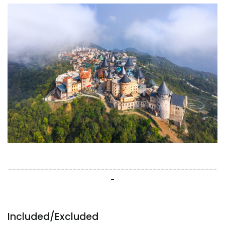
----------------------------------------------------
-
Included/Excluded