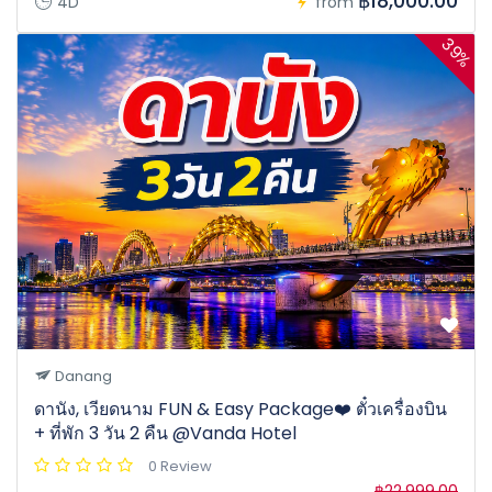
฿18,000.00
4D
from
39%
Danang
ดานัง, เวียดนาม FUN & Easy Package❤️ ตั๋วเครื่องบิน
+ ที่พัก 3 วัน 2 คืน @Vanda Hotel
0 Review
฿22,999.00