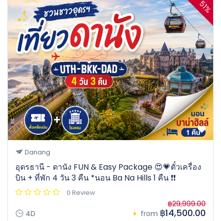
51%
Danang
อุดรธานี - ดานัง FUN & Easy Package 😍💗ตั๋วเครื่อง
บิน + ที่พัก 4 วัน 3 คืน *นอน Ba Na Hills 1 คืน ❗️❗️
0 Review
฿29,999.00
฿14,500.00
4D
from