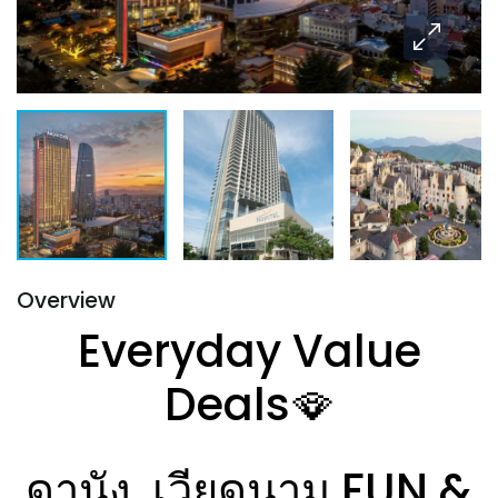
Overview
Everyday Value
Deals🪭
ดานัง, เวียดนาม FUN &