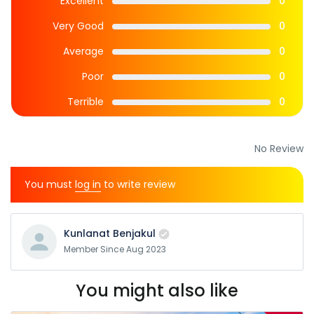
Excellent
0
Very Good
0
Average
0
Poor
0
Terrible
0
No Review
You must
log in
to write review
Kunlanat Benjakul
Member Since Aug 2023
You might also like