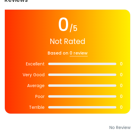
0
/5
Not Rated
Based on
0 review
Excellent
0
Very Good
0
Average
0
Poor
0
Terrible
0
No Review