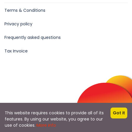
Terms & Conditions
Privacy policy
Frequently asked questions
Tax Invoice
Follow Us
This website requires cookies to provide all of its
Got it
from
features. By using our website, you agree to our
฿36,000.00
฿49,999.00
BOOK NOW
use of cookies.
More info
0 Review