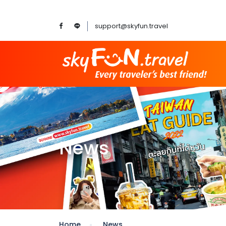
support@skyfun.travel
News
Home
News