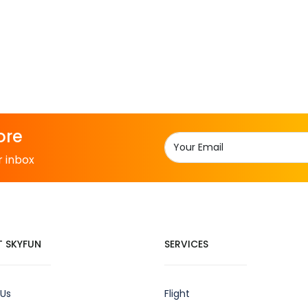
ore
r inbox
 SKYFUN
SERVICES
 Us
Flight