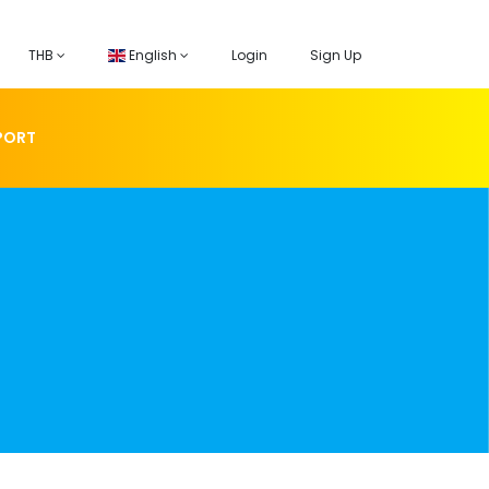
THB
English
Login
Sign Up
PORT