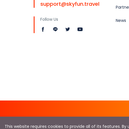
support@skyfun.travel
Partne
Follow Us
News
This website requires cookies to provide all of its features. B