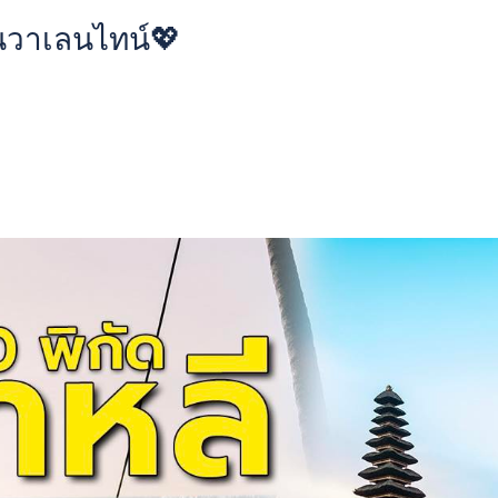
วันวาเลนไทน์💖