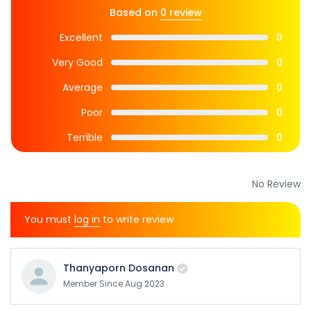
Based on
0 review
Excellent
0
Very Good
0
Average
0
Poor
0
Terrible
0
No Review
You must
log in
to write review
Thanyaporn Dosanan
Member Since Aug 2023