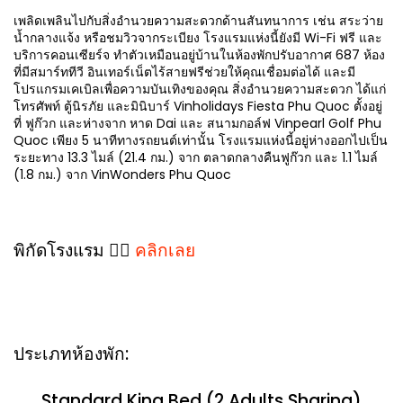
เพลิดเพลินไปกับสิ่งอำนวยความสะดวกด้านสันทนาการ เช่น สระว่าย
น้ำกลางแจ้ง หรือชมวิวจากระเบียง โรงแรมแห่งนี้ยังมี Wi-Fi ฟรี และ
บริการคอนเซียร์จ ทำตัวเหมือนอยู่บ้านในห้องพักปรับอากาศ 687 ห้อง
ที่มีสมาร์ททีวี อินเทอร์เน็ตไร้สายฟรีช่วยให้คุณเชื่อมต่อได้ และมี
โปรแกรมเคเบิลเพื่อความบันเทิงของคุณ สิ่งอำนวยความสะดวก ได้แก่
โทรศัพท์ ตู้นิรภัย และมินิบาร์ Vinholidays Fiesta Phu Quoc ตั้งอยู่
ที่ ฟูก๊วก และห่างจาก หาด Dai และ สนามกอล์ฟ Vinpearl Golf Phu
Quoc เพียง 5 นาทีทางรถยนต์เท่านั้น โรงแรมแห่งนี้อยู่ห่างออกไปเป็น
ระยะทาง 13.3 ไมล์ (21.4 กม.) จาก ตลาดกลางคืนฟูก๊วก และ 1.1 ไมล์
(1.8 กม.) จาก VinWonders Phu Quoc
พิกัดโรงแรม 👉🏻
คลิกเลย
ประเภทห้องพัก:
Standard King Bed (2 Adults Sharing)