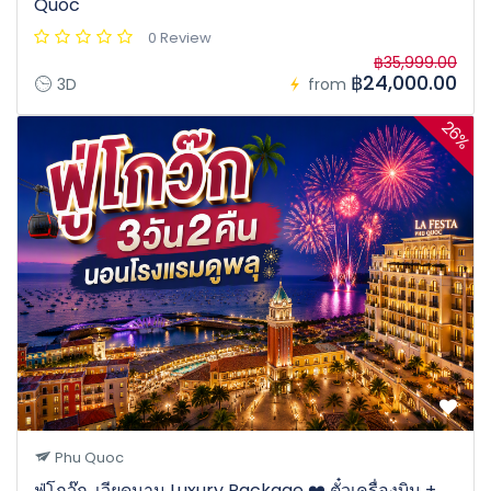
Quoc
0 Review
฿35,999.00
฿24,000.00
3D
from
26%
Phu Quoc
ฟู่โกว๊ก, เวียดนาม Luxury Package ❤️ ตั๋วเครื่องบิน +