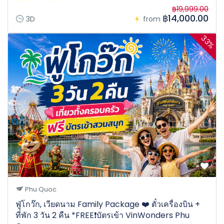
฿19,999.00
฿14,000.00
3D
from
33%
Phu Quoc
ฟู่โกว๊ก, เวียดนาม Family Package ❤️ ตั๋วเครื่องบิน +
ที่พัก 3 วัน 2 คืน *FREE❗️บัตรเข้า VinWonders Phu