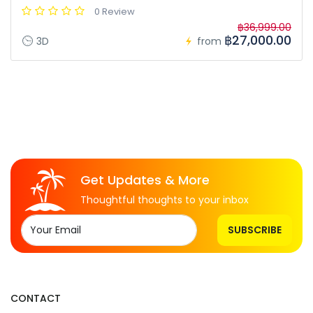
0 Review
฿36,999.00
฿27,000.00
3D
from
Get Updates & More
Thoughtful thoughts to your inbox
SUBSCRIBE
CONTACT