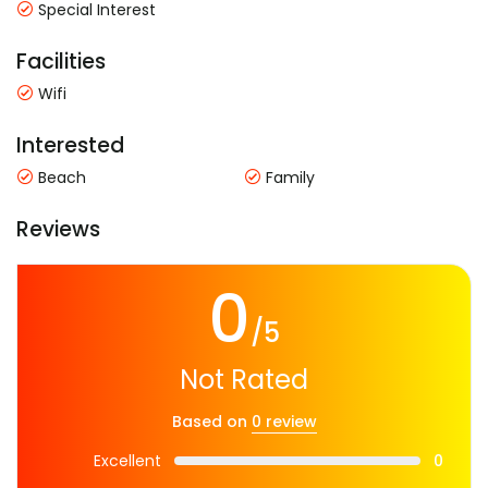
Special Interest
Facilities
Wifi
Interested
Beach
Family
Reviews
0
/5
Not Rated
Based on
0 review
Excellent
0