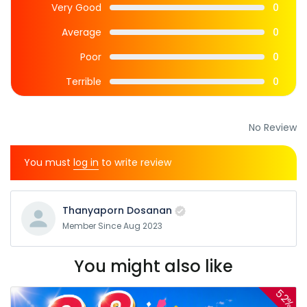
Very Good
0
Average
0
Poor
0
Terrible
0
No Review
You must
log in
to write review
Thanyaporn Dosanan
Member Since Aug 2023
You might also like
52%