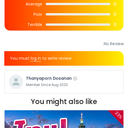
Average
0
Poor
0
Terrible
0
No Review
You must
log in
to write review
Thanyaporn Dosanan
Member Since Aug 2023
You might also like
33%