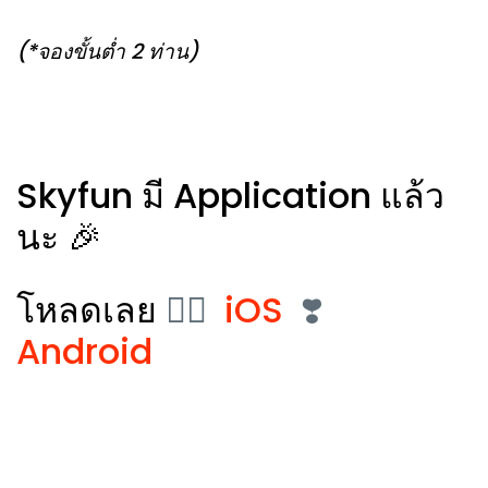
(*จองขั้นต่ำ 2 ท่าน)
Skyfun มี Application แล้ว
นะ 🎉
โหลดเลย
👉🏻
iOS
❣️
Android