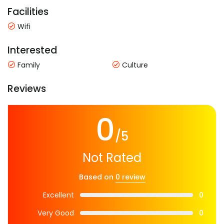
Facilities
Wifi
Interested
Family
Culture
Reviews
0
/5
Not Rated
Based on
0 review
Excellent
0
Very Good
0