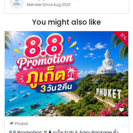
Member Since Aug 2023
You might also like
31%
Phuket
8.8 Promotion 👙🧳ภูเก็ต FUN & Easy Package ตั๋ว