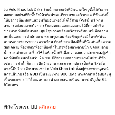
La Vela Khao Lak มีสระว่ายน้ำกลางแจ้งที่มีขนาดใหญ่ซึ่งได้รับการ
ออกแบบอย่างดีอีกทั้งยังมีทิวทัศน์ของเทือกเขาและวิวทะเล ที่พักแห่งนี้
ให้บริการห้องพักทันสมัยพร้อมอินเทอร์เน็ตไร้สาย (WiFi) ฟรี ท่าน
สามารถผ่อนคลายด้วยการรับลมทะเลและแสงแดดได้ที่ดาดฟ้าริม
ชายหาด ที่พักมีสปาและศูนย์สุขภาพพร้อมบริการทรีทเมนท์เพื่อความ
สดชื่นและการบำบัดหลากหลายรูปแบบ ห้องพักทุกห้องมีโทรทัศน์จอ
แบนระบบช่องรายการดาวเทียม ห้องพักบางห้องมีพื้นที่นั่งเล่นเพื่อความ
ผ่อนคลาย ห้องพักทุกห้องมีห้องน้ำในตัวพร้อมอ่างอาบน้ำ ชุดคลุมอาบ
น้ำ รองเท้าแตะ เครื่องใช้ในห้องน้ำฟรีเพื่อความสะดวกสบายของผู้เข้า
พัก ที่พักมีแผนกต้อนรับ 24 ชม. มีกิจกรรมหลากประเภทในย่านที่พัก
เช่น การดำน้ำตื้น การปั่นจักรยาน และการตกปลา เป็นต้น รีสอร์ท
แห่งนี้มีบริการจักรยานเช่า La Vela Khao Lak ตั้งอยู่ห่างจากอนุสรณ์
สถานสึนามิ เรือ ต.813 เป็นระยะทาง 900 เมตร ห่างจากท่าเรือทับละมุ
เป็นระยะทาง 11 กิโลเมตร และห่างจากสนามบินนานาชาติภูเก็ต 62
กิโลเมตร
พิกัดโรงแรม 👉🏻
คลิกเลย