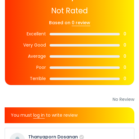
Not Rated
Based on
0 review
Excellent
0
Very Good
0
Average
0
Poor
0
Terrible
0
No Review
You must
log in
to write review
Thanyaporn Dosanan